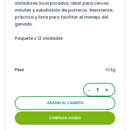
aisladores incorporados, ideal para cercas
móviles y subdivisión de potreros. Resistente,
práctica y lista para facilitar el manejo del
ganado.
Paquete x 12 Unidades
Peso
10 kg
Varilla
-
+
Cerca
Móvil
Con
AÑADIR AL CARRITO
Aislador
Paq
COMPRAR AHORA
x
10